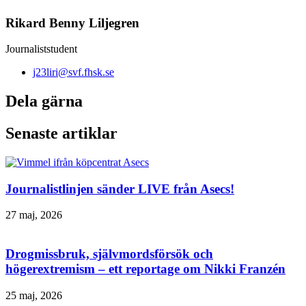
Rikard Benny Liljegren
Journaliststudent
j23liri@svf.fhsk.se
Dela gärna
Senaste artiklar
Journalistlinjen sänder LIVE från Asecs!
27 maj, 2026
Drogmissbruk, självmordsförsök och
högerextremism – ett reportage om Nikki Franzén
25 maj, 2026