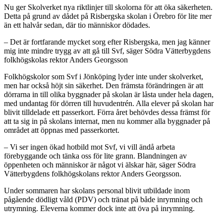
Nu ger Skolverket nya riktlinjer till skolorna för att öka säkerheten.
Detta på grund av dådet på Risbergska skolan i Örebro för lite mer
än ett halvår sedan, där tio människor dödades.
– Det är fortfarande mycket sorg efter Risbergska, men jag känner
mig inte mindre trygg av att gå till Svf, säger Södra Vätterbygdens
folkhögskolas rektor Anders Georgsson
Folkhögskolor som Svf i Jönköping lyder inte under skolverket,
men har också höjt sin säkerhet. Den främsta förändringen är att
dörrarna in till olika byggnader på skolan är låsta under hela dagen,
med undantag för dörren till huvudentrén. Alla elever på skolan har
blivit tilldelade ett passerkort. Förra året behövdes dessa främst för
att ta sig in på skolans internat, men nu kommer alla byggnader på
området att öppnas med passerkortet.
– Vi ser ingen ökad hotbild mot Svf, vi vill ändå arbeta
förebyggande och tänka oss för lite grann. Blandningen av
öppenheten och människor är något vi älskar här, säger Södra
Vätterbygdens folkhögskolans rektor Anders Georgsson.
Under sommaren har skolans personal blivit utbildade inom
pågående dödligt våld (PDV) och tränat på både inrymning och
utrymning. Eleverna kommer dock inte att öva på inrymning.