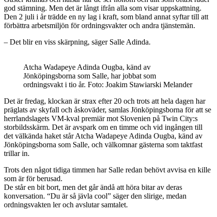
god stämning. Men det är långt ifrån alla som visar uppskattning.
Den 2 juli i år trädde en ny lag i kraft, som bland annat syftar till att
förbättra arbetsmiljön för ordningsvakter och andra tjänstemän.
– Det blir en viss skärpning, säger Salle Adinda.
Atcha Wadapeye Adinda Ougba, känd av
Jönköpingsborna som Salle, har jobbat som
ordningsvakt i tio år. Foto: Joakim Stawiarski Melander
Det är fredag, klockan är strax efter 20 och trots att hela dagen har
präglats av skyfall och åskoväder, samlas Jönköpingsborna för att se
herrlandslagets VM-kval premiär mot Slovenien på Twin City:s
storbildsskärm. Det är avspark om en timme och vid ingången till
det välkända haket står Atcha Wadapeye Adinda Ougba, känd av
Jönköpingsborna som Salle, och välkomnar gästerna som taktfast
trillar in.
Trots den något tidiga timmen har Salle redan behövt avvisa en kille
som är för berusad.
De står en bit bort, men det går ändå att höra bitar av deras
konversation. “Du är så jävla cool” säger den slirige, medan
ordningsvakten ler och avslutar samtalet.