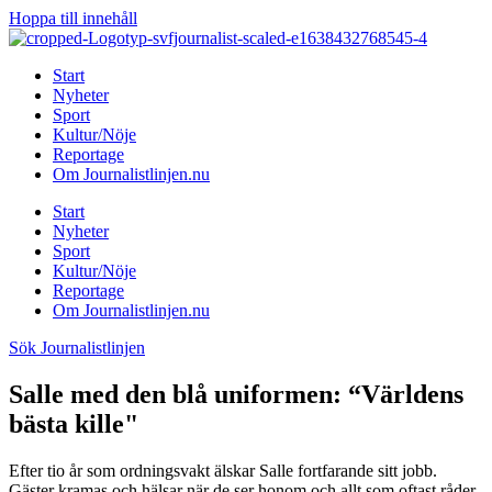
Hoppa till innehåll
Start
Nyheter
Sport
Kultur/Nöje
Reportage
Om Journalistlinjen.nu
Start
Nyheter
Sport
Kultur/Nöje
Reportage
Om Journalistlinjen.nu
Sök Journalistlinjen
Salle med den blå uniformen: “Världens
bästa kille"
Efter tio år som ordningsvakt älskar Salle fortfarande sitt jobb.
Gäster kramas och hälsar när de ser honom och allt som oftast råder