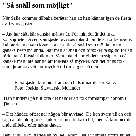
"Så snäll som möjligt"
När Salle kommer tillbaka berättar han att han känner igen de flesta
av Twins gäster.
– Jag har stått här ganska många år. För min del är det inga
konstigheter. Även stamgäster avvisas ibland när de är för berusade.
Då får de inte vara kvar. Jag är alltid så snäll som möjligt, men
ganska bestämd ändå. När man är snäll och försöker ta sig tid för att
förklara så förstår folk mer. Men ibland har vi det stressigt och då
kanske man inte har tid att förklara så mycket, och det finns folk
som tjurar oavsett hur mycket tid du lägger på dem.
Flera gäster kommer fram och hälsar när de ser Salle.
Foto: Joakim Stawiarski Melander
Han funderar på hur ofta det händer att folk förolämpar honom i
tjänsten.
– Det händer, oftast när någon blir avvisad. De kan svära till en och
säga att de aldrig mer tänker komma tillbaka hit, men så kommer de
ändå tillbaka efter några dagar.
Den 2 juli 2025 trädde en ny lag i kraft. Det är numera brottsligt att