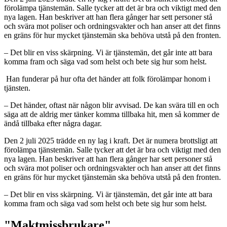
förolämpa tjänstemän. Salle tycker att det är bra och viktigt med den
nya lagen. Han beskriver att han flera gånger har sett personer stå
och svära mot poliser och ordningsvakter och han anser att det finns
en gräns för hur mycket tjänstemän ska behöva utstå på den fronten.
– Det blir en viss skärpning. Vi är tjänstemän, det går inte att bara
komma fram och säga vad som helst och bete sig hur som helst.
Han funderar på hur ofta det händer att folk förolämpar honom i
tjänsten.
– Det händer, oftast när någon blir avvisad. De kan svära till en och
säga att de aldrig mer tänker komma tillbaka hit, men så kommer de
ändå tillbaka efter några dagar.
Den 2 juli 2025 trädde en ny lag i kraft. Det är numera brottsligt att
förolämpa tjänstemän. Salle tycker att det är bra och viktigt med den
nya lagen. Han beskriver att han flera gånger har sett personer stå
och svära mot poliser och ordningsvakter och han anser att det finns
en gräns för hur mycket tjänstemän ska behöva utstå på den fronten.
– Det blir en viss skärpning. Vi är tjänstemän, det går inte att bara
komma fram och säga vad som helst och bete sig hur som helst.
"Maktmissbrukare"