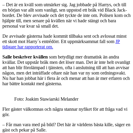
– Det är en kväll som utmärker sig. Jag jobbade på Harrys, och till
en början var allt som vanligt, sen uppstod ett bråk vid Black Jack-
bordet. De blev avvisade och det tyckte de inte om. Polisen kom och
hjälpte till, men senare på kvällen när vi hade stängt och bara
personal var kvar så small det.
De avvisade gästerna hade kommit tillbaka sent och avlossat minst
ett skott mot Harry´s entrédörr. Ett uppmärksammat fall som
JP
tidigare har rapporterat om.
Salle beskriver kvällen
som betydligt mer dramatisk än andra
kvällar. Det uppstår bråk men det löser man. Det är inte helt ovanligt
att han blir förolämpad i tjänsten, ofta i anslutning till att han avvisar
någon, men det inträffade oftare när han var ny som ordningsvakt.
Nu har han jobbat här i flera år och menar att han är mer erfaren och
har bättre kontakt med gästerna.
Foto: Joakim Stawiarski Melander
Fler gäster välkomnas och några stannar nyfiket för att fråga vad vi
gör.
– Får man vara med på bild? Det här är världens bästa kille, säger en
gäst och pekar på Salle.