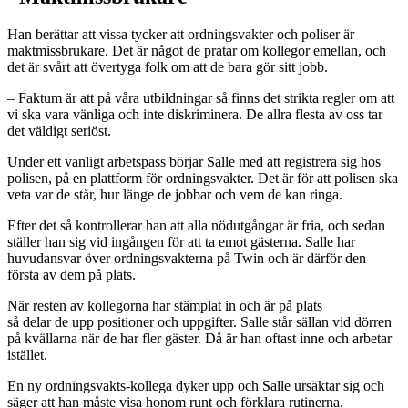
Han berättar att vissa tycker att ordningsvakter och poliser är
maktmissbrukare. Det är något de pratar om kollegor emellan, och
det är svårt att övertyga folk om att de bara gör sitt jobb.
– Faktum är att på våra utbildningar så finns det strikta regler om att
vi ska vara vänliga och inte diskriminera. De allra flesta av oss tar
det väldigt seriöst.
Under ett vanligt arbetspass börjar Salle med att registrera sig hos
polisen, på en plattform för ordningsvakter. Det är för att polisen ska
veta var de står, hur länge de jobbar och vem de kan ringa.
Efter det så kontrollerar han att alla nödutgångar är fria, och sedan
ställer han sig vid ingången för att ta emot gästerna. Salle har
huvudansvar över ordningsvakterna på Twin och är därför den
första av dem på plats.
När resten av kollegorna har stämplat in och är på plats
så delar de upp positioner och uppgifter. Salle står sällan vid dörren
på kvällarna när de har fler gäster. Då är han oftast inne och arbetar
istället.
En ny ordningsvakts-kollega dyker upp och Salle ursäktar sig och
säger att han måste visa honom runt och förklara rutinerna.