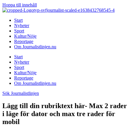
Hoppa till innehåll
Start
Nyheter
Sport
Kultur/Nöje
Reportage
Om Journalistlinjen.nu
Start
Nyheter
Sport
Kultur/Nöje
Reportage
Om Journalistlinjen.nu
Sök Journalistlinjen
Lägg till din rubriktext här- Max 2 rader
i läge för dator och max tre rader för
mobil