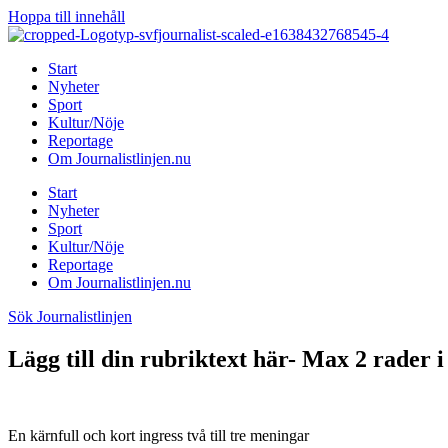
Hoppa till innehåll
Start
Nyheter
Sport
Kultur/Nöje
Reportage
Om Journalistlinjen.nu
Start
Nyheter
Sport
Kultur/Nöje
Reportage
Om Journalistlinjen.nu
Sök Journalistlinjen
Lägg till din rubriktext här- Max 2 rader i
En kärnfull och kort ingress två till tre meningar