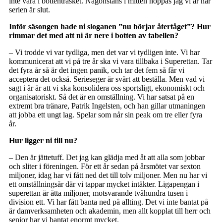
inte vara i bottenträsket. Någonstans i mitten hoppas jag vi är när
serien är slut.
Inför säsongen hade ni sloganen ”nu börjar återtåget”? Hur
rimmar det med att ni är nere i botten av tabellen?
– Vi trodde vi var tydliga, men det var vi tydligen inte. Vi har
kommunicerat att vi på tre år ska vi vara tillbaka i Superettan. Tar
det fyra år så är det ingen panik, och tar det fem så får vi
acceptera det också. Serieseger är svårt att beställa. Men vad vi
sagt i år är att vi ska konsolidera oss sportsligt, ekonomiskt och
organisatoriskt. Så det är en omställning. Vi har satsat på en
extremt bra tränare, Patrik Ingelsten, och han gillar utmaningen
att jobba ett ungt lag. Spelar som når sin peak om tre eller fyra
år.
Hur ligger ni till nu?
– Den är jättetuff. Det jag kan glädja med åt att alla som jobbar
och sliter i föreningen. För ett år sedan på årsmötet var sexton
miljoner, idag har vi fått ned det till tolv miljoner. Men nu har vi
ett omställningsår där vi tappar mycket intäkter. Ligapengan i
superettan är åtta miljoner, motsvarande tvåhundra tusen i
division ett. Vi har fått banta ned på allting. Det vi inte bantat på
är damverksamheten och akademin, men allt kopplat till herr och
senior har vi bantat enormt mycket.