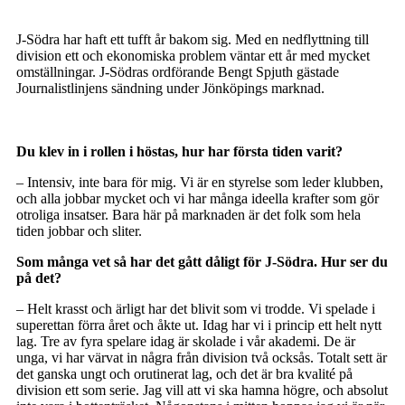
J-Södra har haft ett tufft år bakom sig. Med en nedflyttning till
division ett och ekonomiska problem väntar ett år med mycket
omställningar. J-Södras ordförande Bengt Spjuth gästade
Journalistlinjens sändning under Jönköpings marknad.
Du klev in i rollen i höstas, hur har första tiden varit?
– Intensiv, inte bara för mig. Vi är en styrelse som leder klubben,
och alla jobbar mycket och vi har många ideella krafter som gör
otroliga insatser. Bara här på marknaden är det folk som hela
tiden jobbar och sliter.
Som många vet så har det gått dåligt för J-Södra. Hur ser du
på det?
– Helt krasst och ärligt har det blivit som vi trodde. Vi spelade i
superettan förra året och åkte ut. Idag har vi i princip ett helt nytt
lag. Tre av fyra spelare idag är skolade i vår akademi. De är
unga, vi har värvat in några från division två ocksås. Totalt sett är
det ganska ungt och orutinerat lag, och det är bra kvalité på
division ett som serie. Jag vill att vi ska hamna högre, och absolut