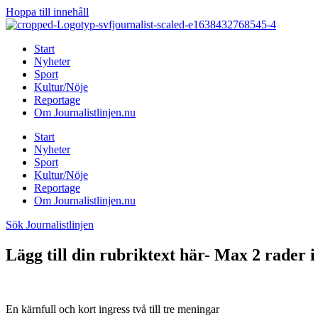
Hoppa till innehåll
Start
Nyheter
Sport
Kultur/Nöje
Reportage
Om Journalistlinjen.nu
Start
Nyheter
Sport
Kultur/Nöje
Reportage
Om Journalistlinjen.nu
Sök Journalistlinjen
Lägg till din rubriktext här- Max 2 rader i
En kärnfull och kort ingress två till tre meningar