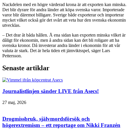
Nackdelen med en högre värderad krona är att exporten kan minska.
Det blir dyrare för andra länder att köpa svenska varor. Importerade
varor blir däremot billigare. Sverige både exporterar och importerar
mycket vilket också gör det svårt att veta hur den svenska ekonomin
utvecklas.
– Det drar åt båda hållen. Å ena sidan kan exporten minska vilket är
dåligt för ekonomin, men å andra sidan kan det bli roligare att ha
svenska kronor. Då investerar andra länder i ekonomin för att vår
valuta är stark. Det är hela tiden ett jämviktsspel, säger Lars
Pettersson.
Senaste artiklar
Journalistlinjen sänder LIVE från Asecs!
27 maj, 2026
Drogmissbruk, självmordsförsök och
högerextremism – ett reportage om Nikki Franzén