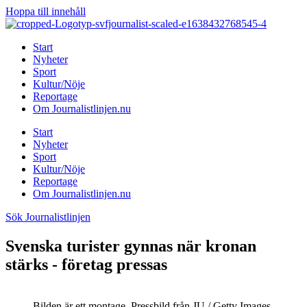
Hoppa till innehåll
Start
Nyheter
Sport
Kultur/Nöje
Reportage
Om Journalistlinjen.nu
Start
Nyheter
Sport
Kultur/Nöje
Reportage
Om Journalistlinjen.nu
Sök Journalistlinjen
Svenska turister gynnas när kronan
stärks - företag pressas
Bilden är ett montage. Pressbild från JU / Getty Images