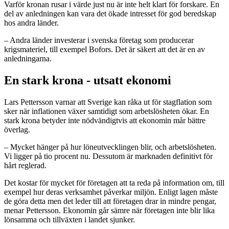
Varför kronan rusar i värde just nu är inte helt klart för forskare. En
del av anledningen kan vara det ökade intresset för god beredskap
hos andra länder.
– Andra länder investerar i svenska företag som producerar
krigsmateriel, till exempel Bofors. Det är säkert att det är en av
anledningarna.
En stark krona - utsatt ekonomi
Lars Pettersson varnar att Sverige kan råka ut för stagflation som
sker när inflationen växer samtidigt som arbetslösheten ökar. En
stark krona betyder inte nödvändigtvis att ekonomin mår bättre
överlag.
– Mycket hänger på hur löneutvecklingen blir, och arbetslösheten.
Vi ligger på tio procent nu. Dessutom är marknaden definitivt för
hårt reglerad.
Det kostar för mycket för företagen att ta reda på information om, till
exempel hur deras verksamhet påverkar miljön. Enligt lagen måste
de göra detta men det leder till att företagen drar in mindre pengar,
menar Pettersson. Ekonomin går sämre när företagen inte blir lika
lönsamma och tillväxten i landet sjunker.