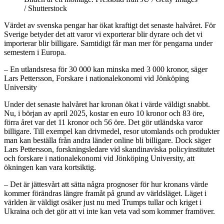
/ Shutterstock
Värdet av svenska pengar har ökat kraftigt det senaste halvåret. För
Sverige betyder det att varor vi exporterar blir dyrare och det vi
importerar blir billigare. Samtidigt får man mer för pengarna under
semestern i Europa.
– En utlandsresa för 30 000 kan minska med 3 000 kronor, säger
Lars Pettersson, Forskare i nationalekonomi vid Jönköping
University
Under det senaste halvåret har kronan ökat i värde väldigt snabbt.
Nu, i början av april 2025, kostar en euro 10 kronor och 83 öre,
förra året var det 11 kronor och 56 öre. Det gör utländska varor
billigare. Till exempel kan drivmedel, resor utomlands och produkter
man kan beställa från andra länder online bli billigare. Dock säger
Lars Pettersson, forskningsledare vid skandinaviska policyinstitutet
och forskare i nationalekonomi vid Jönköping University, att
ökningen kan vara kortsiktig.
– Det är jättesvårt att sätta några prognoser för hur kronans värde
kommer förändras längre framåt på grund av världsläget. Läget i
världen är väldigt osäker just nu med Trumps tullar och kriget i
Ukraina och det gör att vi inte kan veta vad som kommer framöver.