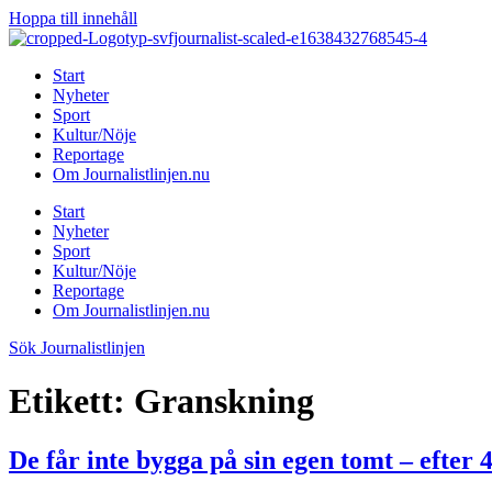
Hoppa till innehåll
Start
Nyheter
Sport
Kultur/Nöje
Reportage
Om Journalistlinjen.nu
Start
Nyheter
Sport
Kultur/Nöje
Reportage
Om Journalistlinjen.nu
Sök Journalistlinjen
Etikett:
Granskning
De får inte bygga på sin egen tomt – efte