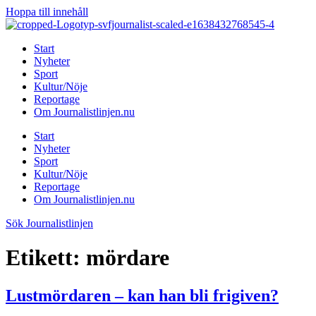
Hoppa till innehåll
Start
Nyheter
Sport
Kultur/Nöje
Reportage
Om Journalistlinjen.nu
Start
Nyheter
Sport
Kultur/Nöje
Reportage
Om Journalistlinjen.nu
Sök Journalistlinjen
Etikett:
mördare
Lustmördaren – kan han bli frigiven?