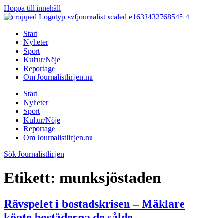
Hoppa till innehåll
Start
Nyheter
Sport
Kultur/Nöje
Reportage
Om Journalistlinjen.nu
Start
Nyheter
Sport
Kultur/Nöje
Reportage
Om Journalistlinjen.nu
Sök Journalistlinjen
Etikett:
munksjöstaden
Rävspelet i bostadskrisen – Mäklare
köpte bostäderna de sålde