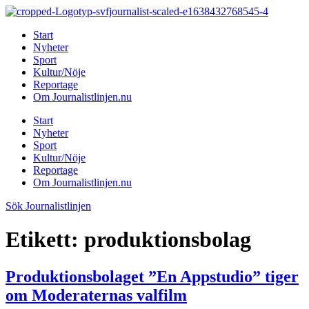
Hoppa
till
Start
innehåll
Nyheter
Sport
Kultur/Nöje
Reportage
Om Journalistlinjen.nu
Start
Nyheter
Sport
Kultur/Nöje
Reportage
Om Journalistlinjen.nu
Sök Journalistlinjen
Etikett:
produktionsbolag
Produktionsbolaget ”En Appstudio” tiger
om Moderaternas valfilm