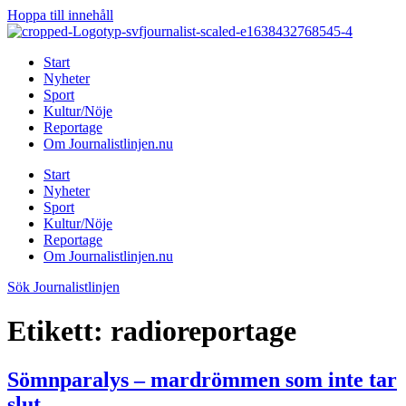
Hoppa till innehåll
Start
Nyheter
Sport
Kultur/Nöje
Reportage
Om Journalistlinjen.nu
Start
Nyheter
Sport
Kultur/Nöje
Reportage
Om Journalistlinjen.nu
Sök Journalistlinjen
Etikett:
radioreportage
Sömnparalys – mardrömmen som inte tar
slut