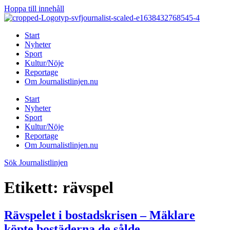
Hoppa till innehåll
Start
Nyheter
Sport
Kultur/Nöje
Reportage
Om Journalistlinjen.nu
Start
Nyheter
Sport
Kultur/Nöje
Reportage
Om Journalistlinjen.nu
Sök Journalistlinjen
Etikett:
rävspel
Rävspelet i bostadskrisen – Mäklare
köpte bostäderna de sålde