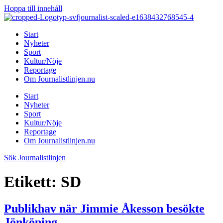
Hoppa till innehåll
Start
Nyheter
Sport
Kultur/Nöje
Reportage
Om Journalistlinjen.nu
Start
Nyheter
Sport
Kultur/Nöje
Reportage
Om Journalistlinjen.nu
Sök Journalistlinjen
Etikett:
SD
Publikhav när Jimmie Åkesson besökte
Jönköping