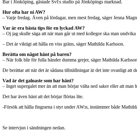
Bar i Jönköping, gästade Svf:s studio på Jönköpings marknad.
Hur ofta har ni AW?
– Varje fredag. Även på lördagar, men mest fredag, säger Jenna Mag
Var är era bästa tips för en lyckad AW?
– Oj jag skulle säga att när man går ut med kollegor ska man undvika at
– Det är viktigt att hålla en viss gräns, säger Mathilda Karlsson.
Berätta om något hänt på baren?
– När folk blir för fulla händer dumma grejer, säger Mathilda Karlsson
De berättar att när det är sådana tillställningar är det inte ovanligt att 
Vad är det galnaste som har hänt?
– Inget supergalet mer än att man börjar välta ned saker eller att man h
Det har även hänt att det börjar flörtas lite.
-Försök att hålla fingrarna i styr under AW:n, instämmer både Mathi
Se intervjun i sändningen nedan.