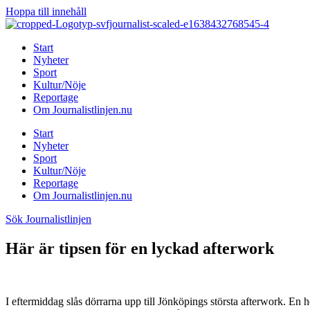
Hoppa till innehåll
Start
Nyheter
Sport
Kultur/Nöje
Reportage
Om Journalistlinjen.nu
Start
Nyheter
Sport
Kultur/Nöje
Reportage
Om Journalistlinjen.nu
Sök Journalistlinjen
Här är tipsen för en lyckad afterwork
I eftermiddag slås dörrarna upp till Jönköpings största afterwork. E