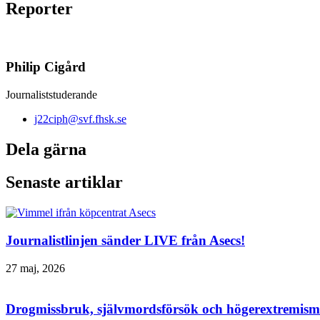
Reporter
Philip Cigård
Journaliststuderande
j22ciph@svf.fhsk.se
Dela gärna
Senaste artiklar
Journalistlinjen sänder LIVE från Asecs!
27 maj, 2026
Drogmissbruk, självmordsförsök och högerextremism 