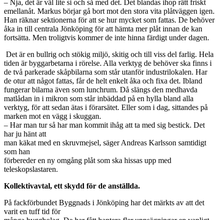
– Nja, det är väl lite si och så med det. Det blandas ihop rätt friskt
emellanåt. Markus börjar gå bort mot den stora vita plåtväggen igen.
Han räknar sektionerna för att se hur mycket som fattas. De behöver
åka in till centrala Jönköping för att hämta mer plåt innan de kan
fortsätta. Men troligtvis kommer de inte hinna färdigt under dagen.
Det är en bullrig och stökig miljö, skitig och till viss del farlig. Hela
tiden är byggarbetarna i rörelse. Alla verktyg de behöver ska finns i
de två parkerade skåpbilarna som står utanför industrilokalen. Har
de otur att något fattas, får de helt enkelt åka och fixa det. Ibland
fungerar bilarna även som lunchrum. Då slängs den medhavda
matlådan in i mikron som står inbäddad på en hylla bland alla
verktyg, för att sedan ätas i förarsätet. Eller som i dag, sittandes på
marken mot en vägg i skuggan.
– Har man tur så har man kommit ihåg att ta med sig bestick. Det
har ju hänt att
man käkat med en skruvmejsel, säger Andreas Karlsson samtidigt
som han
förbereder en ny omgång plåt som ska hissas upp med
teleskopslastaren.
Kollektivavtal, ett skydd för de anställda.
På fackförbundet Byggnads i Jönköping har det märkts av att det
varit en tuff tid för