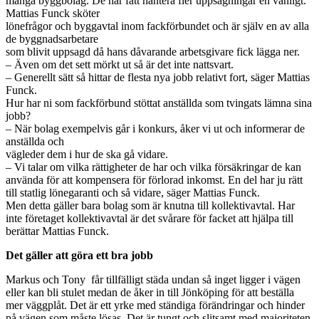
många byggbolag. De har fått hantera fler uppsägningar en vanligt.
Mattias Funck sköter
lönefrågor och byggavtal inom fackförbundet och är själv en av alla
de byggnadsarbetare
som blivit uppsagd då hans dåvarande arbetsgivare fick lägga ner.
– Även om det sett mörkt ut så är det inte nattsvart.
– Generellt sätt så hittar de flesta nya jobb relativt fort, säger Mattias
Funck.
Hur har ni som fackförbund stöttat anställda som tvingats lämna sina
jobb?
– När bolag exempelvis går i konkurs, åker vi ut och informerar de
anställda och
vägleder dem i hur de ska gå vidare.
– Vi talar om vilka rättigheter de har och vilka försäkringar de kan
använda för att kompensera för förlorad inkomst. En del har ju rätt
till statlig lönegaranti och så vidare, säger Mattias Funck.
Men detta gäller bara bolag som är knutna till kollektivavtal. Har
inte företaget kollektivavtal är det svårare för facket att hjälpa till
berättar Mattias Funck.
Det gäller att göra ett bra jobb
Markus och Tony får tillfälligt städa undan så inget ligger i vägen
eller kan bli stulet medan de åker in till Jönköping för att beställa
mer väggplåt. Det är ett yrke med ständiga förändringar och hinder
på vägen som måste lösas. Det är tungt och slitsamt med majoriteten