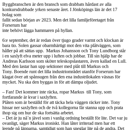
Byggbranschen är den bransch som drabbats hårdast av alla
konkursdrabbade yrken senaste året. I Jönköpings län är det 17
bolag som
fallit sedan början av 2023. Men det lilla familjeföretaget från
Forserum har
inte behövt lägga hammaren på hyllan.
6:e september, det är redan över tjugo grader varmt och klockan är
bara tio. Solen gassar obarmhärtigt mot den vita plåtväggen, som
håller på att sättas upp. Markus Johansson och Tony Lundborg står
i en saxlyft elva meter upp i luften och jobbar. Till sin hjälp har de
Andreas Karlsson som sköter teleskopslastaren, även kallad en Lull.
Med den lastar han upp sektioner med plåt till Markus och
Tony. Boende runt det lilla industriområdet utanför Forserum har
klagat över att spånsugen från den ena industrilokalen väsnas för
mycket. Nu ska den byggas in för att dämpa oljudet.
– Fan! Det kommer inte räcka, ropar Markus till Tony, som
fortfarande är kvar i saxlyften.
Plåten som är beställd för att täcka hela väggen räcker inte. Tony
hissar ner saxlyften och de två kollegorna får stanna upp och prata
ihop sig om hur de ska fortsätta arbetet.
– Det är ju nå´n jävel som i vanlig ordning beställt för lite.
Det var ju
o
vanligt, säger Markus ironiskt. Han låter irriterad men har ett
leende på läpparna, samtidigt som han sneglar lite på de andra. Det