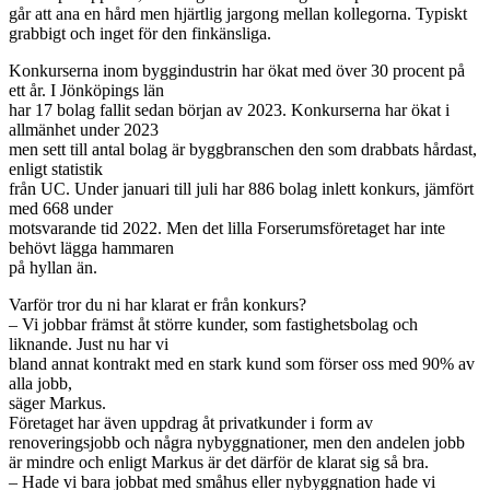
går att ana en hård men h
järtlig jargong mellan kollegorna. Typiskt
g
rabbigt och inget för den finkänsliga.
Konkurserna inom byggindustrin har ökat med över 30 procent på
ett år. I Jönköpings län
har 17 bolag fallit sedan början av 2023. Konkurserna har ökat i
allmänhet under 2023
men sett till antal bolag är byggbranschen den som drabbats hårdast,
enligt statistik
från UC. Under januari till juli har 886 bolag inlett konkurs, jämfört
med 668 under
motsvarande tid 2022. Men det lilla Forserumsföretaget har inte
behövt lägga hammaren
på hyllan än.
Varför tror du ni har klarat er från konkurs?
– Vi jobbar främst åt större kunder, som fastighetsbolag och
liknande. Just nu har vi
bland annat kontrakt med en stark kund som förser oss med 90% av
alla jobb,
säger Markus.
Företaget har även uppdrag åt privatkunder i form av
renoveringsjobb och några nybyggnationer, men den andelen jobb
är mindre och enligt Markus är det därför de klarat sig så bra.
– Hade vi bara jobbat med småhus eller nybyggnation hade vi