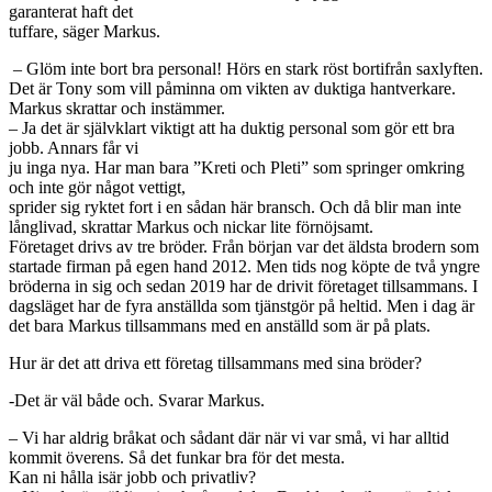
garanterat haft det
tuffare, säger Markus.
– Glöm inte bort bra personal! Hörs en stark röst bortifrån saxlyften.
Det är Tony som vill påminna om vikten av duktiga hantverkare.
Markus skrattar och instämmer.
– Ja det är självklart viktigt att ha duktig personal som gör ett bra
jobb. Annars får vi
ju inga nya. Har man bara ”Kreti och Pleti” som springer omkring
och inte gör något vettigt,
sprider sig ryktet fort i en sådan här bransch. Och då blir man inte
långlivad, skrattar Markus och nickar lite förnöjsamt.
Företaget drivs av tre bröder. Från början var det äldsta brodern som
startade firman på egen hand 2012. Men tids nog köpte de två yngre
bröderna in sig och sedan 2019 har de drivit företaget tillsammans. I
dagsläget har de fyra anställda som tjänstgör på heltid. Men i dag är
det bara Markus tillsammans med en anställd som är på plats.
Hur är det att driva ett företag tillsammans med sina bröder?
-Det är väl både och. Svarar Markus.
– Vi har aldrig bråkat och sådant där när vi var små, vi har alltid
kommit överens. Så det funkar bra för det mesta.
Kan ni hålla isär jobb och privatliv?