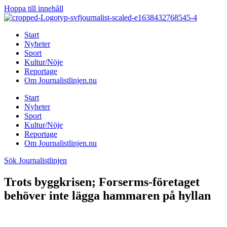
Hoppa till innehåll
Start
Nyheter
Sport
Kultur/Nöje
Reportage
Om Journalistlinjen.nu
Start
Nyheter
Sport
Kultur/Nöje
Reportage
Om Journalistlinjen.nu
Sök Journalistlinjen
Trots byggkrisen; Forserms-företaget
behöver inte lägga hammaren på hyllan