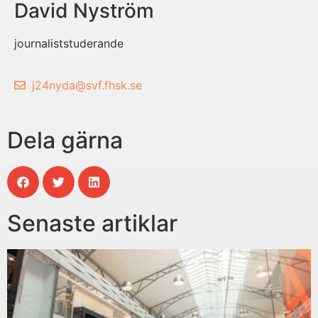
David Nyström
journaliststuderande
j24nyda@svf.fhsk.se
Dela gärna
Senaste artiklar