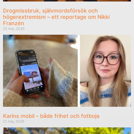
Drogmissbruk, självmordsförsök och
högerextremism – ett reportage om Nikki
Franzén
25 maj, 2026
Karins mobil – både frihet och fotboja
21 maj, 2026