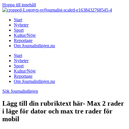
Hoppa till innehåll
Start
Nyheter
Sport
Kultur/Nöje
Reportage
Om Journalistlinjen.nu
Start
Nyheter
Sport
Kultur/Nöje
Reportage
Om Journalistlinjen.nu
Sök Journalistlinjen
Lägg till din rubriktext här- Max 2 rader
i läge för dator och max tre rader för
mobil