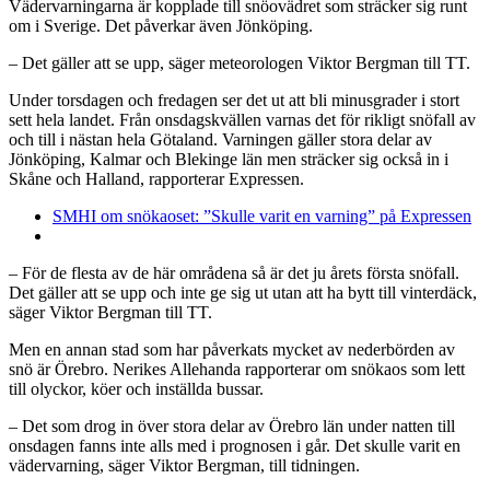
Vädervarningarna är kopplade till snöovädret som sträcker sig runt
om i Sverige. Det påverkar även Jönköping.
– Det gäller att se upp, säger meteorologen Viktor Bergman till TT.
Under torsdagen och fredagen ser det ut att bli minusgrader i stort
sett hela landet. Från onsdagskvällen varnas det för rikligt snöfall av
och till i nästan hela Götaland. Varningen gäller stora delar av
Jönköping, Kalmar och Blekinge län men sträcker sig också in i
Skåne och Halland, rapporterar Expressen.
SMHI om snökaoset: ”Skulle varit en varning” på Expressen
– För de flesta av de här områdena så är det ju årets första snöfall.
Det gäller att se upp och inte ge sig ut utan att ha bytt till vinterdäck,
säger Viktor Bergman till TT.
Men en annan stad som har påverkats mycket av nederbörden av
snö är Örebro. Nerikes Allehanda rapporterar om snökaos som lett
till olyckor, köer och inställda bussar.
– Det som drog in över stora delar av Örebro län under natten till
onsdagen fanns inte alls med i prognosen i går. Det skulle varit en
vädervarning, säger Viktor Bergman, till tidningen.