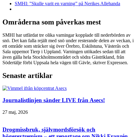
SMHI: ”Skulle varit en varning” på Nerikes Allehanda
Områderna som påverkas mest
SMHI har utfärdat tre olika varningar kopplade till nederbörden av
snö. Det kan falla rejält med snö under resterande delen av veckan, i
ett område som sträcker sig över Örebro, Eskilstuna, Västerås och
Sala uppemot Tierp i Uppland. Varningen utökades sedan till att
även gälla hela Stockholmsområdet och södra Gästrikland, från
Södertälje förbi Uppsala hela vägen till Gävle, skriver Expressen.
Senaste artiklar
Journalistlinjen sänder LIVE från Asecs!
27 maj, 2026
Drogmissbruk, självmordsförsök och
högerextremism – ett reportage om Nikki Franzén