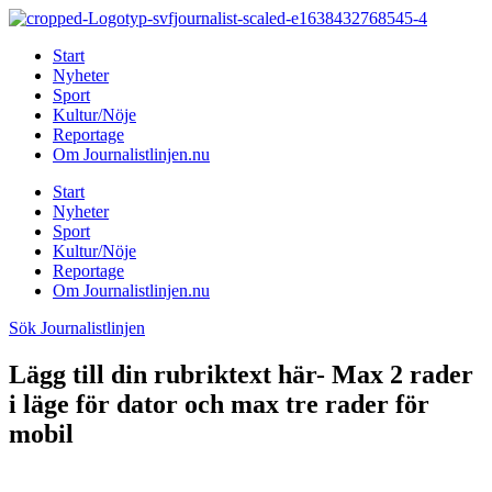
Hoppa
till
Start
innehåll
Nyheter
Sport
Kultur/Nöje
Reportage
Om Journalistlinjen.nu
Start
Nyheter
Sport
Kultur/Nöje
Reportage
Om Journalistlinjen.nu
Sök Journalistlinjen
Lägg till din rubriktext här- Max 2 rader
i läge för dator och max tre rader för
mobil