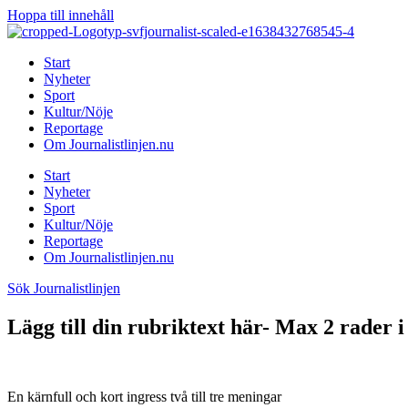
Hoppa till innehåll
Start
Nyheter
Sport
Kultur/Nöje
Reportage
Om Journalistlinjen.nu
Start
Nyheter
Sport
Kultur/Nöje
Reportage
Om Journalistlinjen.nu
Sök Journalistlinjen
Lägg till din rubriktext här- Max 2 rader i
En kärnfull och kort ingress två till tre meningar