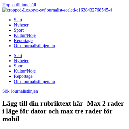
Hoppa till innehåll
Start
Nyheter
Sport
Kultur/Nöje
Reportage
Om Journalistlinjen.nu
Start
Nyheter
Sport
Kultur/Nöje
Reportage
Om Journalistlinjen.nu
Sök Journalistlinjen
Lägg till din rubriktext här- Max 2 rader
i läge för dator och max tre rader för
mobil