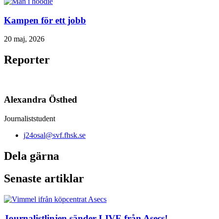
Kampen för ett jobb
20 maj, 2026
Reporter
Alexandra Östhed
Journaliststudent
j24osal@svf.fhsk.se
Dela gärna
Senaste artiklar
Journalistlinjen sänder LIVE från Asecs!