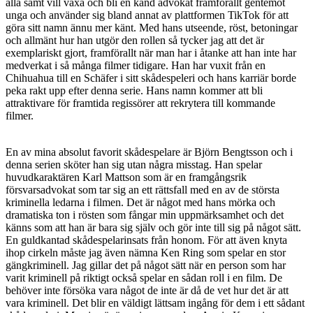
alla samt vill växa och bli en känd advokat framförallt gentemot
unga och använder sig bland annat av plattformen TikTok för att
göra sitt namn ännu mer känt. Med hans utseende, röst, betoningar
och allmänt hur han utgör den rollen så tycker jag att det är
exemplariskt gjort, framförallt när man har i åtanke att han inte har
medverkat i så många filmer tidigare. Han har vuxit från en
Chihuahua till en Schäfer i sitt skådespeleri och hans karriär borde
peka rakt upp efter denna serie. Hans namn kommer att bli
attraktivare för framtida regissörer att rekrytera till kommande
filmer.
En av mina absolut favorit skådespelare är Björn Bengtsson och i
denna serien sköter han sig utan några misstag. Han spelar
huvudkaraktären Karl Mattson som är en framgångsrik
försvarsadvokat som tar sig an ett rättsfall med en av de största
kriminella ledarna i filmen. Det är något med hans mörka och
dramatiska ton i rösten som fångar min uppmärksamhet och det
känns som att han är bara sig själv och gör inte till sig på något sätt.
En guldkantad skådespelarinsats från honom. För att även knyta
ihop cirkeln måste jag även nämna Ken Ring som spelar en stor
gängkriminell. Jag gillar det på något sätt när en person som har
varit kriminell på riktigt också spelar en sådan roll i en film. De
behöver inte försöka vara något de inte är då de vet hur det är att
vara kriminell. Det blir en väldigt lättsam ingång för dem i ett sådant