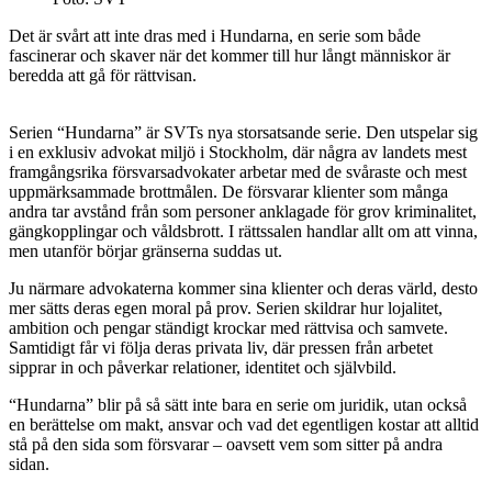
Det är svårt att inte dras med i Hundarna, en serie som både
fascinerar och skaver när det kommer till hur långt människor är
beredda att gå för rättvisan.
Serien “Hundarna” är SVTs nya storsatsande serie. Den utspelar sig
i en exklusiv advokat miljö i Stockholm, där några av landets mest
framgångsrika försvarsadvokater arbetar med de svåraste och mest
uppmärksammade brottmålen. De försvarar klienter som många
andra tar avstånd från som personer anklagade för grov kriminalitet,
gängkopplingar och våldsbrott. I rättssalen handlar allt om att vinna,
men utanför börjar gränserna suddas ut.
Ju närmare advokaterna kommer sina klienter och deras värld, desto
mer sätts deras egen moral på prov. Serien skildrar hur lojalitet,
ambition och pengar ständigt krockar med rättvisa och samvete.
Samtidigt får vi följa deras privata liv, där pressen från arbetet
sipprar in och påverkar relationer, identitet och självbild.
“Hundarna” blir på så sätt inte bara en serie om juridik, utan också
en berättelse om makt, ansvar och vad det egentligen kostar att alltid
stå på den sida som försvarar – oavsett vem som sitter på andra
sidan.