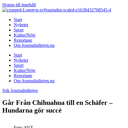
Hoppa till innehåll
Start
Nyheter
Sport
Kultur/Nöje
Reportage
Om Journalistlinjen.nu
Start
Nyheter
Sport
Kultur/Nöje
Reportage
Om Journalistlinjen.nu
Sök Journalistlinjen
Går Från Chihuahua till en Schäfer –
Hundarna gör succé
Foto: SVT