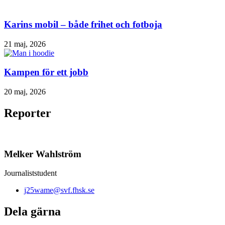
Karins mobil – både frihet och fotboja
21 maj, 2026
Kampen för ett jobb
20 maj, 2026
Reporter
Melker Wahlström
Journaliststudent
j25wame@svf.fhsk.se
Dela gärna