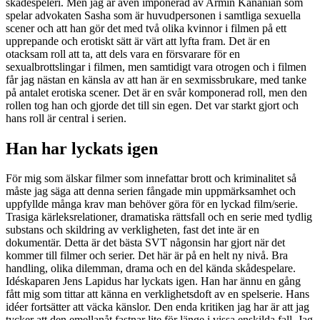
skådespeleri. Men jag är även imponerad av Armin Kananian som
spelar advokaten Sasha som är huvudpersonen i samtliga sexuella
scener och att han gör det med två olika kvinnor i filmen på ett
upprepande och erotiskt sätt är värt att lyfta fram. Det är en
otacksam roll att ta, att dels vara en försvarare för en
sexualbrottslingar i filmen, men samtidigt vara otrogen och i filmen
får jag nästan en känsla av att han är en sexmissbrukare, med tanke
på antalet erotiska scener. Det är en svår komponerad roll, men den
rollen tog han och gjorde det till sin egen. Det var starkt gjort och
hans roll är central i serien.
Han har lyckats igen
För mig som älskar filmer som innefattar brott och kriminalitet så
måste jag säga att denna serien fångade min uppmärksamhet och
uppfyllde många krav man behöver göra för en lyckad film/serie.
Trasiga kärleksrelationer, dramatiska rättsfall och en serie med tydlig
substans och skildring av verkligheten, fast det inte är en
dokumentär. Detta är det bästa SVT någonsin har gjort när det
kommer till filmer och serier. Det här är på en helt ny nivå. Bra
handling, olika dilemman, drama och en del kända skådespelare.
Idéskaparen Jens Lapidus har lyckats igen. Han har ännu en gång
fått mig som tittar att känna en verklighetsdoft av en spelserie. Hans
idéer fortsätter att väcka känslor. Den enda kritiken jag har är att jag
tycker att den emellanåt fastnar lite för länge i vissa enskilda fall. Jag