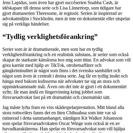
Jens Lapidus, som även har gjort succéserien Snabba Cash, är
idéskapare till denna serie och Lisa Linnertorp, som tidigare har
gjort dramaserien Threesome, är regissör. Serien är inspirerad av
advokatmiljön i Stockholm, men är inte en dokumentär eller utspelar
sig på verkliga händelser.
“Tydlig verklighetsförankring”
Serier som är är dramatiserade, men som har en tydlig
verklighetsförankring och en realistisk substans, är serier som också
skapar de starkaste känslorna hos mig som tittar. En advokat som vill
göra karriär med hjälp av TikTok, otrohetsaffärer och
gängkriminalitet är något som finns i det svenska samhället och
något som även är centralt i denna serie. Jag får en tydlig insikt och
hänga med bakom kulisserna när advokater tar sig an stora och
uppmärksammade mål. Även om det inte är gjort i ett dokumentärt
syfte, får man ändå en fingervisning kring jobbet som
försvarsadvokat fast på ett dramatiskt och cinematiskt sätt.
Jag måste lyfta fram en viss skådespelarprestation. Mitt bland alla
stora rottweilers fanns det en liten Chihuahua som inte var så
rutinerad i detta sammanhanget, nämligen Kit Walker Johansson
som spelar försvarsadvokaten Oscar Winge som också är en av
huvudkaraktärerna. Han spelar en försvarsadvokat som vill hjälpa