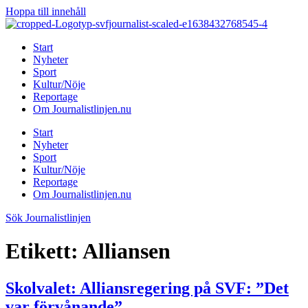
Hoppa till innehåll
Start
Nyheter
Sport
Kultur/Nöje
Reportage
Om Journalistlinjen.nu
Start
Nyheter
Sport
Kultur/Nöje
Reportage
Om Journalistlinjen.nu
Sök Journalistlinjen
Etikett:
Alliansen
Skolvalet: Alliansregering på SVF: ”Det
var förvånande”