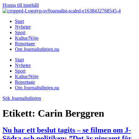
Hoppa till innehåll
Start
Nyheter
Sport
Kultur/Nöje
Reportage
Om Journalistlinjen.nu
Start
Nyheter
Sport
Kultur/Nöje
Reportage
Om Journalistlinjen.nu
Sök Journalistlinjen
Etikett:
Carin Berggren
Nu har ett beslut tagits – se filmen om J-
Södra och politiken: ”Det är pinsamt för