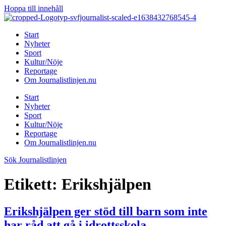
Hoppa till innehåll
Start
Nyheter
Sport
Kultur/Nöje
Reportage
Om Journalistlinjen.nu
Start
Nyheter
Sport
Kultur/Nöje
Reportage
Om Journalistlinjen.nu
Sök Journalistlinjen
Etikett:
Erikshjälpen
Erikshjälpen ger stöd till barn som inte
har råd att gå i idrottsskola