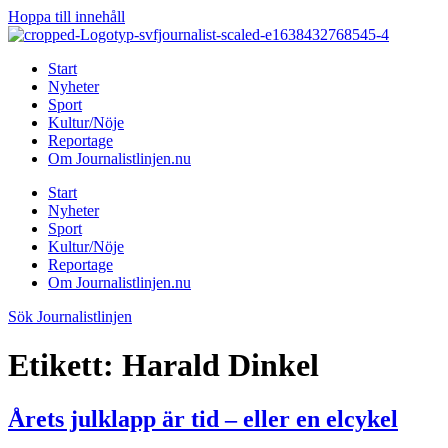
Hoppa till innehåll
Start
Nyheter
Sport
Kultur/Nöje
Reportage
Om Journalistlinjen.nu
Start
Nyheter
Sport
Kultur/Nöje
Reportage
Om Journalistlinjen.nu
Sök Journalistlinjen
Etikett:
Harald Dinkel
Årets julklapp är tid – eller en elcykel