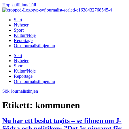
Hoppa till innehåll
Start
Nyheter
Sport
Kultur/Nöje
Reportage
Om Journalistlinjen.nu
Start
Nyheter
Sport
Kultur/Nöje
Reportage
Om Journalistlinjen.nu
Sök Journalistlinjen
Etikett:
kommunen
Nu har ett beslut tagits – se filmen om J-
Södra och politiken: ”Det är pinsamt för