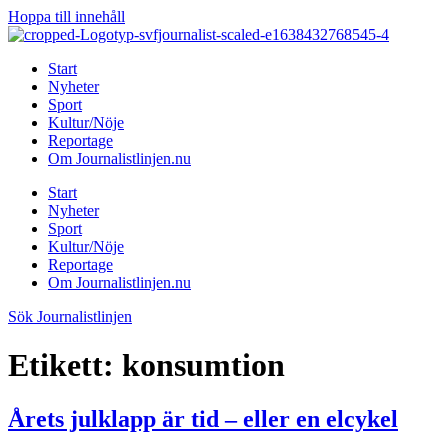
Hoppa till innehåll
Start
Nyheter
Sport
Kultur/Nöje
Reportage
Om Journalistlinjen.nu
Start
Nyheter
Sport
Kultur/Nöje
Reportage
Om Journalistlinjen.nu
Sök Journalistlinjen
Etikett:
konsumtion
Årets julklapp är tid – eller en elcykel