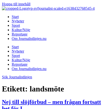
Hoppa till innehåll
Start
Nyheter
Sport
Kultur/Nöje
Reportage
Om Journalistlinjen.nu
Start
Nyheter
Sport
Kultur/Nöje
Reportage
Om Journalistlinjen.nu
Sök Journalistlinjen
Etikett:
landsmöte
Nej till slöjförbud – men frågan fortsatt
het för L