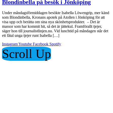
Blondinbella på besök i Jönköping
Under måndagsförmiddagen besökte Isabella Löwengrip, mer känd
som Blondinbella, Kronans apotek på Atollen i Jönköping för att
visa upp och berätta om sina nya skönhetsprodukter. – Det är
massor som har kommit hit, så det är jättekul. Framförallt tjejer,
säger hon till journalistlinjen.nu. Vid lunchtid på måndagen står det
ett fåtal unga tjejer runt Isabella […]
Instagram
Youtube
Facebook
Spotify
Scroll Up