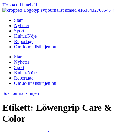
Hoppa till innehåll
Start
Nyheter
Sport
Kultur/Nöje
Reportage
Om Journalistlinjen.nu
Start
Nyheter
Sport
Kultur/Nöje
Reportage
Om Journalistlinjen.nu
Sök Journalistlinjen
Etikett:
Löwengrip Care &
Color