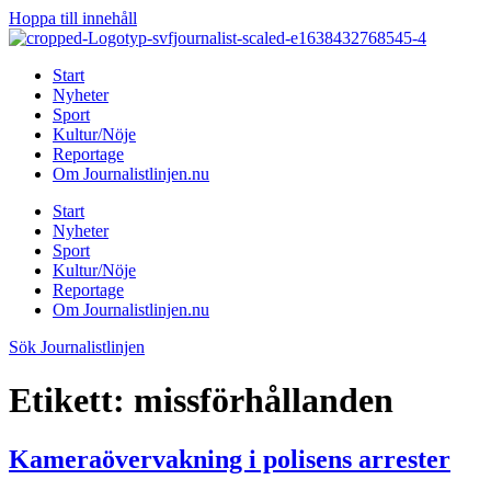
Hoppa till innehåll
Start
Nyheter
Sport
Kultur/Nöje
Reportage
Om Journalistlinjen.nu
Start
Nyheter
Sport
Kultur/Nöje
Reportage
Om Journalistlinjen.nu
Sök Journalistlinjen
Etikett:
missförhållanden
Kameraövervakning i polisens arrester