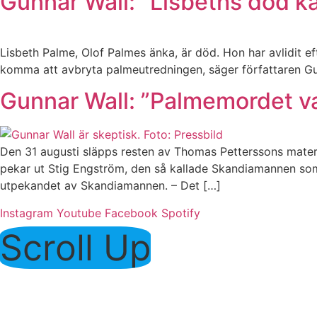
Gunnar Wall: ”Lisbeths död ka
Lisbeth Palme, Olof Palmes änka, är död. Hon har avlidit e
komma att avbryta palmeutredningen, säger författaren Gunna
Gunnar Wall: ”Palmemordet va
Den 31 augusti släpps resten av Thomas Petterssons materi
pekar ut Stig Engström, den så kallade Skandiamannen som P
utpekandet av Skandiamannen. – Det […]
Instagram
Youtube
Facebook
Spotify
Scroll Up