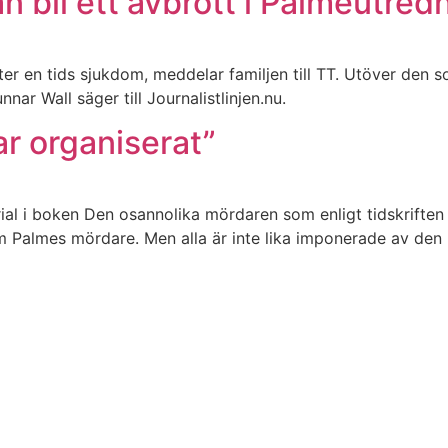
n bli ett avbrott i Palmeutred
fter en tids sjukdom, meddelar familjen till TT. Utöver de
r Wall säger till Journalistlinjen.nu.
r organiserat”
al i boken Den osannolika mördaren som enligt tidskriften 
almes mördare. Men alla är inte lika imponerade av den nya