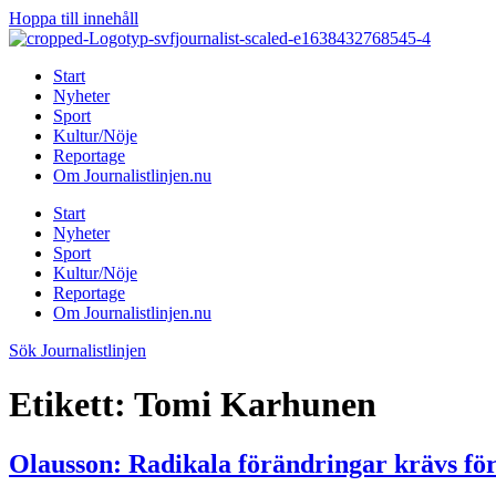
Hoppa till innehåll
Start
Nyheter
Sport
Kultur/Nöje
Reportage
Om Journalistlinjen.nu
Start
Nyheter
Sport
Kultur/Nöje
Reportage
Om Journalistlinjen.nu
Sök Journalistlinjen
Etikett:
Tomi Karhunen
Olausson: Radikala förändringar krävs för 