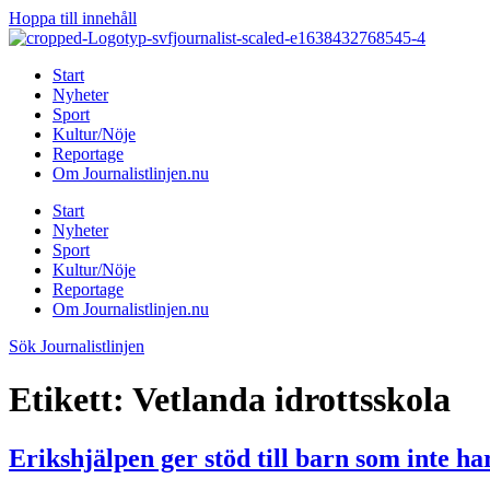
Hoppa till innehåll
Start
Nyheter
Sport
Kultur/Nöje
Reportage
Om Journalistlinjen.nu
Start
Nyheter
Sport
Kultur/Nöje
Reportage
Om Journalistlinjen.nu
Sök Journalistlinjen
Etikett:
Vetlanda idrottsskola
Erikshjälpen ger stöd till barn som inte har