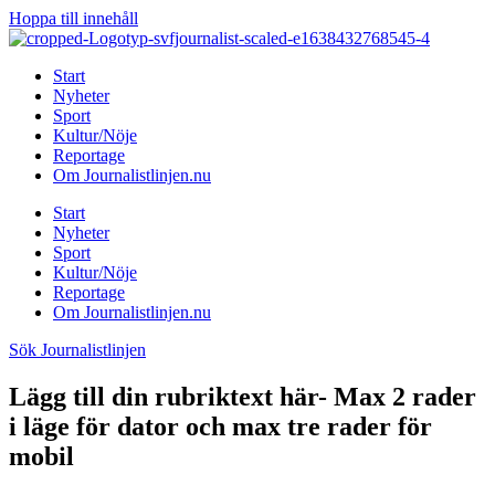
Hoppa till innehåll
Start
Nyheter
Sport
Kultur/Nöje
Reportage
Om Journalistlinjen.nu
Start
Nyheter
Sport
Kultur/Nöje
Reportage
Om Journalistlinjen.nu
Sök Journalistlinjen
Lägg till din rubriktext här- Max 2 rader
i läge för dator och max tre rader för
mobil