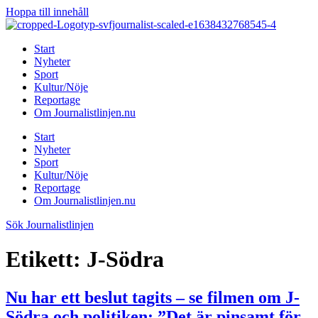
Hoppa till innehåll
Start
Nyheter
Sport
Kultur/Nöje
Reportage
Om Journalistlinjen.nu
Start
Nyheter
Sport
Kultur/Nöje
Reportage
Om Journalistlinjen.nu
Sök Journalistlinjen
Etikett:
J-Södra
Nu har ett beslut tagits – se filmen om J-
Södra och politiken: ”Det är pinsamt för