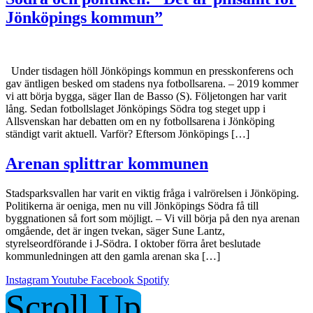
Jönköpings kommun”
Under tisdagen höll Jönköpings kommun en presskonferens och
gav äntligen besked om stadens nya fotbollsarena. – 2019 kommer
vi att börja bygga, säger Ilan de Basso (S). Följetongen har varit
lång. Sedan fotbollslaget Jönköpings Södra tog steget upp i
Allsvenskan har debatten om en ny fotbollsarena i Jönköping
ständigt varit aktuell. Varför? Eftersom Jönköpings […]
Arenan splittrar kommunen
Stadsparksvallen har varit en viktig fråga i valrörelsen i Jönköping.
Politikerna är oeniga, men nu vill Jönköpings Södra få till
byggnationen så fort som möjligt. – Vi vill börja på den nya arenan
omgående, det är ingen tvekan, säger Sune Lantz,
styrelseordförande i J-Södra. I oktober förra året beslutade
kommunledningen att den gamla arenan ska […]
Instagram
Youtube
Facebook
Spotify
Scroll Up