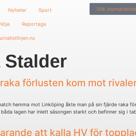
Sök Journalistlinj
Nyheter
Sport
/Nöje
Reportage
rnalistlinjen.nu
 Stalder
 raka förlusten kom mot rivale
match hemma mot Linköping åkte man på sin fjärde raka försl
e båda lagen har inlett säsongen starkt och befinner sig i t
arande att kalla HV för toppl