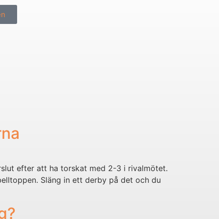
en
rna
ut efter att ha torskat med 2-3 i rivalmötet.
abelltoppen. Släng in ett derby på det och du
ag?