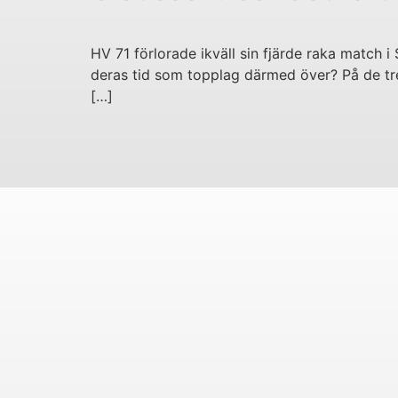
HV 71 förlorade ikväll sin fjärde raka match i
deras tid som topplag därmed över? På de tre
[…]