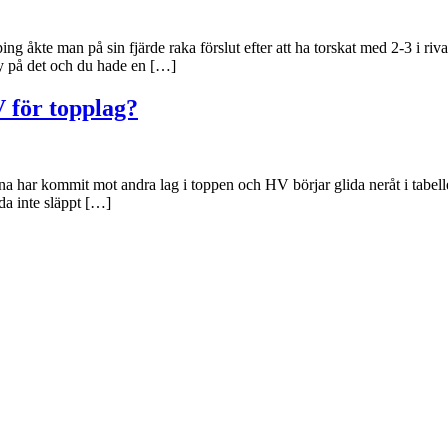
 åkte man på sin fjärde raka förslut efter att ha torskat med 2-3 i rival
rby på det och du hade en […]
V för topplag?
rna har kommit mot andra lag i toppen och HV börjar glida neråt i tabel
da inte släppt […]