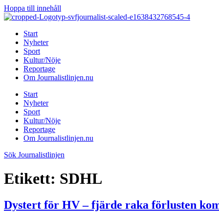
Hoppa till innehåll
Start
Nyheter
Sport
Kultur/Nöje
Reportage
Om Journalistlinjen.nu
Start
Nyheter
Sport
Kultur/Nöje
Reportage
Om Journalistlinjen.nu
Sök Journalistlinjen
Etikett:
SDHL
Dystert för HV – fjärde raka förlusten ko