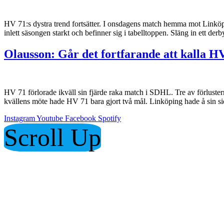
HV 71:s dystra trend fortsätter. I onsdagens match hemma mot Linköping
inlett säsongen starkt och befinner sig i tabelltoppen. Släng in ett de
Olausson: Går det fortfarande att kalla H
HV 71 förlorade ikväll sin fjärde raka match i SDHL. Tre av förluste
kvällens möte hade HV 71 bara gjort två mål. Linköping hade å sin si
Instagram
Youtube
Facebook
Spotify
Scroll Up