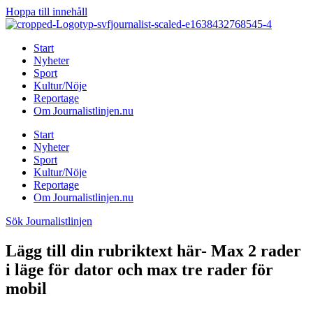
Hoppa till innehåll
Start
Nyheter
Sport
Kultur/Nöje
Reportage
Om Journalistlinjen.nu
Start
Nyheter
Sport
Kultur/Nöje
Reportage
Om Journalistlinjen.nu
Sök Journalistlinjen
Lägg till din rubriktext här- Max 2 rader
i läge för dator och max tre rader för
mobil