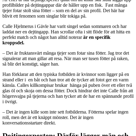
profilbilder på dejtingappar där de håller upp en fisk. Fast många
tjejer fotar stolt sina fötter – som en del av sin profil. Det här har
blivit ett fenomen som singlar blir tokiga på.
Calle Hjelmerus i Gävle har varit singel sedan sommaren och har
laddat ner en dejtingapp. Han scrollar ofta i sitt flöde för att hitta en
perfekt match och något han alltid noterar
är en specifik
kroppsdel.
– Det är fruktansvärt många tjejer som fotar sina fötter. Jag tror det
signalerar att man gillar att resa. När man ser tusen fötter på raken,
så blir det konstigt, säger han.
Han förklarar att den typiska fotbilden är kvinnor som ligger på en
strand eller i en båt och han tror att de tycker att fotot ger en varm
känsla. Calles killkompisar brukar hänga på puben över ett eller två
glas öl och skoja om dessa fötter. Dock hindrar det inte Calle från att
högersvajpa på tjejerna och han tycker att de har en spännande profil
i övrigt.
– Det är ingen kille som inte sett fotbilderna. Fötterna spelar ingen
roll, men det är ett knäppt mönster. Det är ingen
konversationsstartare direkt.
Dejtingexperten: Därför lägger män och