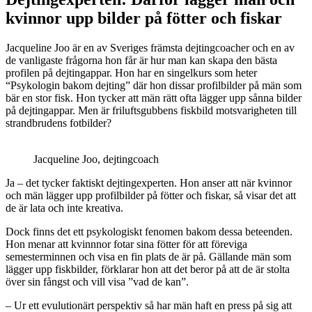
kvinnor upp bilder på fötter och fiskar
Jacqueline Joo är en av Sveriges främsta dejtingcoacher och en av
de vanligaste frågorna hon får är hur man kan skapa den bästa
profilen på dejtingappar. Hon har en singelkurs som heter
“Psykologin bakom dejting” där hon dissar profilbilder på män som
bär en stor fisk. Hon tycker att män rätt ofta lägger upp sånna bilder
på dejtingappar. Men är friluftsgubbens fiskbild motsvarigheten till
strandbrudens fotbilder?
Jacqueline Joo, dejtingcoach
Ja – det tycker faktiskt dejtingexperten. Hon anser att när kvinnor
och män lägger upp profilbilder på fötter och fiskar, så visar det att
de är lata och inte kreativa.
Dock finns det ett psykologiskt fenomen bakom dessa beteenden.
Hon menar att kvinnnor fotar sina fötter för att föreviga
semesterminnen och visa en fin plats de är på. Gällande män som
lägger upp fiskbilder, förklarar hon att det beror på att de är stolta
över sin fångst och vill visa ”vad de kan”.
– Ur ett evulutionärt perspektiv så har män haft en press på sig att