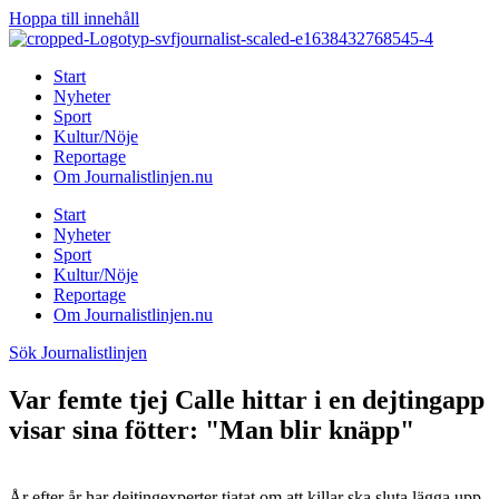
Hoppa till innehåll
Start
Nyheter
Sport
Kultur/Nöje
Reportage
Om Journalistlinjen.nu
Start
Nyheter
Sport
Kultur/Nöje
Reportage
Om Journalistlinjen.nu
Sök Journalistlinjen
Var femte tjej Calle hittar i en dejtingapp
visar sina fötter: "Man blir knäpp"
År efter år har dejtingexperter tjatat om att killar ska sluta lägga upp