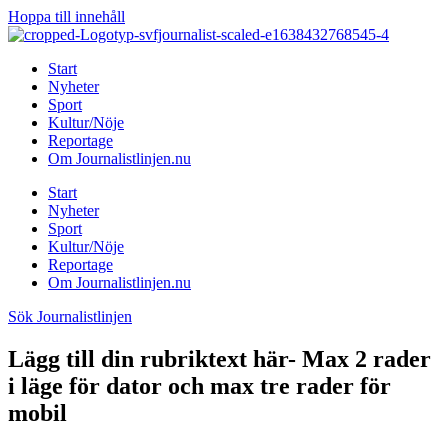
Hoppa till innehåll
Start
Nyheter
Sport
Kultur/Nöje
Reportage
Om Journalistlinjen.nu
Start
Nyheter
Sport
Kultur/Nöje
Reportage
Om Journalistlinjen.nu
Sök Journalistlinjen
Lägg till din rubriktext här- Max 2 rader
i läge för dator och max tre rader för
mobil