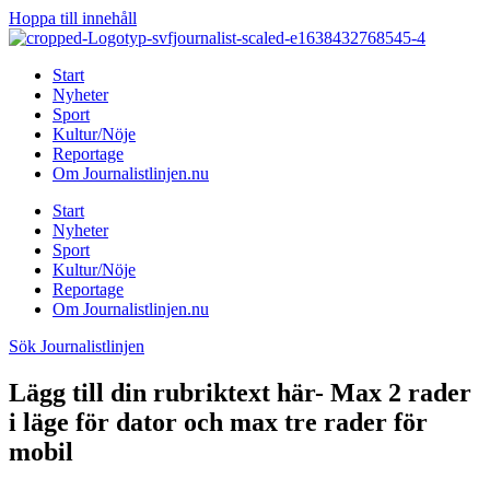
Hoppa till innehåll
Start
Nyheter
Sport
Kultur/Nöje
Reportage
Om Journalistlinjen.nu
Start
Nyheter
Sport
Kultur/Nöje
Reportage
Om Journalistlinjen.nu
Sök Journalistlinjen
Lägg till din rubriktext här- Max 2 rader
i läge för dator och max tre rader för
mobil