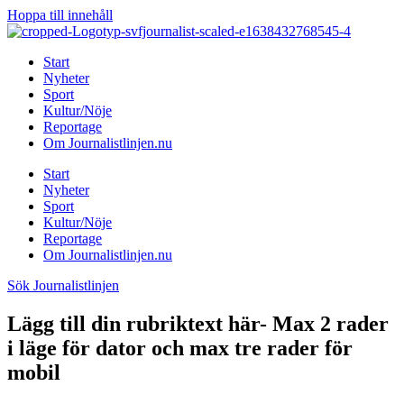
Hoppa till innehåll
Start
Nyheter
Sport
Kultur/Nöje
Reportage
Om Journalistlinjen.nu
Start
Nyheter
Sport
Kultur/Nöje
Reportage
Om Journalistlinjen.nu
Sök Journalistlinjen
Lägg till din rubriktext här- Max 2 rader
i läge för dator och max tre rader för
mobil