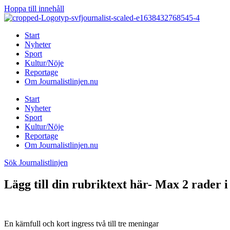
Hoppa till innehåll
Start
Nyheter
Sport
Kultur/Nöje
Reportage
Om Journalistlinjen.nu
Start
Nyheter
Sport
Kultur/Nöje
Reportage
Om Journalistlinjen.nu
Sök Journalistlinjen
Lägg till din rubriktext här- Max 2 rader i
En kärnfull och kort ingress två till tre meningar