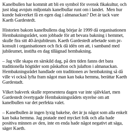
Kanelbullen har kommit att bli en symbol för svensk fikakultur, och
just idag avnjuts miljontals kanelbullar runt om i landet. Men hur
kunde bakverket få en egen dag i almanackan? Det är tack vare
Kaeth Gardestedt.
Historien bakom kanelbullens dag börjar år 1999 då organisationen
Hembakningsrådet, som jobbade för att bevara bakning i hemmet,
skulle fira sitt 40-årsjubileum. Kaeth Gardestedt arbetade som pr-
konsult i organisationen och fick då idén om att, i samband med
jubileumet, instifta en dag tillägnad hembakning.
– Jag ville skapa en särskild dag, på den tiden fanns det bara
traditionella högtider som påskafton och julafton i almanackan.
Hembakningsrådet handlade om traditionen av hembakning så då
ville vi också lyfta fram något man kan baka hemma, berättar Kaeth
Gardestadt.
Vilket bakverk skulle representera dagen var inte självklart, men
Gardestedt övertygade Hembakningsrådets styrelse om att
kanelbullen var det perfekta valet.
– Kanelbullen är ingen lyxig bakelse, det är ju något som alla enkelt
kan baka hemma. Jag pratade med mycket folk och alla hade
positiva minnen av den, inte en enda hade något negativt att säga,
säger Kaeth.