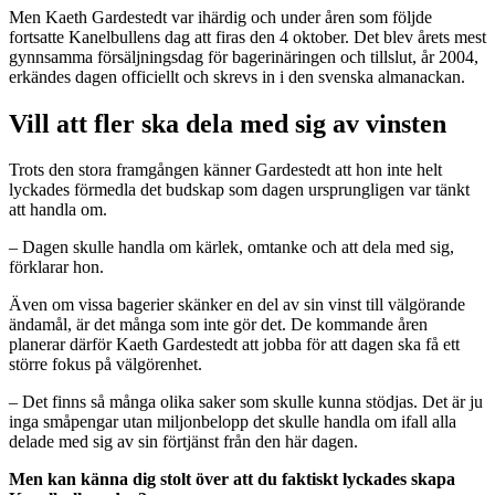
Men Kaeth Gardestedt var ihärdig och under åren som följde
fortsatte Kanelbullens dag att firas den 4 oktober. Det blev årets mest
gynnsamma försäljningsdag för bagerinäringen och tillslut, år 2004,
erkändes dagen officiellt och skrevs in i den svenska almanackan.
Vill att fler ska dela med sig av vinsten
Trots den stora framgången känner Gardestedt att hon inte helt
lyckades förmedla det budskap som dagen ursprungligen var tänkt
att handla om.
– Dagen skulle handla om kärlek, omtanke och att dela med sig,
förklarar hon.
Även om vissa bagerier skänker en del av sin vinst till välgörande
ändamål, är det många som inte gör det. De kommande åren
planerar därför Kaeth Gardestedt att jobba för att dagen ska få ett
större fokus på välgörenhet.
– Det finns så många olika saker som skulle kunna stödjas. Det är ju
inga småpengar utan miljonbelopp det skulle handla om ifall alla
delade med sig av sin förtjänst från den här dagen.
Men kan känna dig stolt över att du faktiskt lyckades skapa