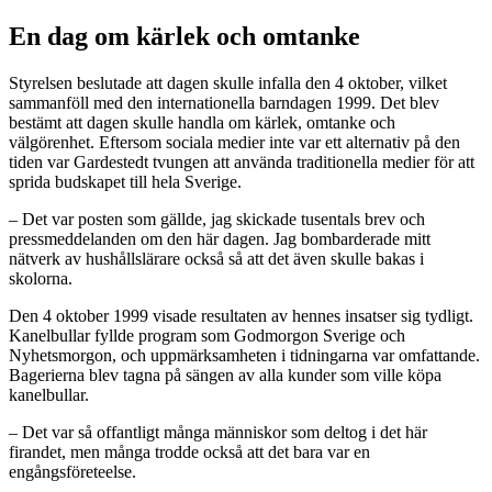
En dag om kärlek och omtanke
Styrelsen beslutade att dagen skulle infalla den 4 oktober, vilket
sammanföll med den internationella barndagen 1999. Det blev
bestämt att dagen skulle handla om kärlek, omtanke och
välgörenhet. Eftersom sociala medier inte var ett alternativ på den
tiden var Gardestedt tvungen att använda traditionella medier för att
sprida budskapet till hela Sverige.
– Det var posten som gällde, jag skickade tusentals brev och
pressmeddelanden om den här dagen. Jag bombarderade mitt
nätverk av hushållslärare också så att det även skulle bakas i
skolorna.
Den 4 oktober 1999 visade resultaten av hennes insatser sig tydligt.
Kanelbullar fyllde program som Godmorgon Sverige och
Nyhetsmorgon, och uppmärksamheten i tidningarna var omfattande.
Bagerierna blev tagna på sängen av alla kunder som ville köpa
kanelbullar.
– Det var så offantligt många människor som deltog i det här
firandet, men många trodde också att det bara var en
engångsföreteelse.