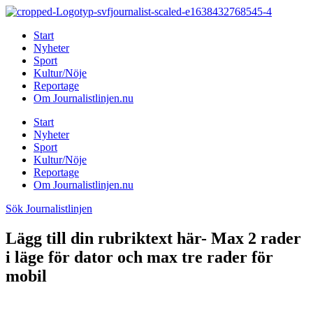
Hoppa
till
Start
innehåll
Nyheter
Sport
Kultur/Nöje
Reportage
Om Journalistlinjen.nu
Start
Nyheter
Sport
Kultur/Nöje
Reportage
Om Journalistlinjen.nu
Sök Journalistlinjen
Lägg till din rubriktext här- Max 2 rader
i läge för dator och max tre rader för
mobil