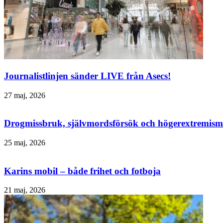
Journalistlinjen sänder LIVE från Asecs!
27 maj, 2026
Drogmissbruk, självmordsförsök och högerextremism 
25 maj, 2026
Karins mobil – både frihet och fotboja
21 maj, 2026