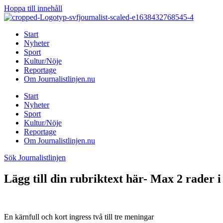
Hoppa till innehåll
Start
Nyheter
Sport
Kultur/Nöje
Reportage
Om Journalistlinjen.nu
Start
Nyheter
Sport
Kultur/Nöje
Reportage
Om Journalistlinjen.nu
Sök Journalistlinjen
Lägg till din rubriktext här- Max 2 rader i
En kärnfull och kort ingress två till tre meningar